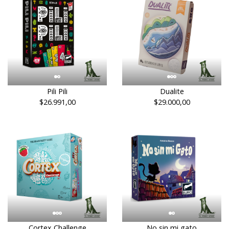
Pili Pili
Dualite
$26.991,00
$29.000,00
Cortex Challenge
No sin mi gato