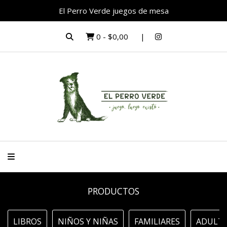
El Perro Verde juegos de mesa
0
-
$0,00
PRODUCTOS
LIBROS
NIÑOS Y NIÑAS
FAMILIARES
ADULTO