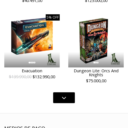
$40.491,00
$125.000,00
5% OFF
Evacuation
Dungeon Lite: Orcs And
Knights
$139.990,00
$132.990,00
$75.000,00