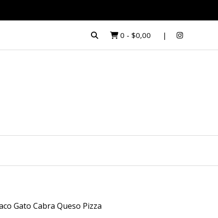
0
-
$0,00
aco Gato Cabra Queso Pizza