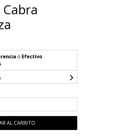
 Cabra
za
rencia
o
Efectivo
5
s
AR AL CARRITO