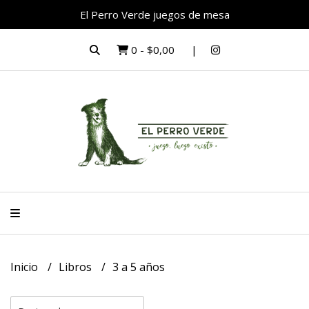
El Perro Verde juegos de mesa
0
-
$0,00
Inicio
Libros
3 a 5 años