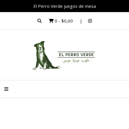
El Perro Verde juegos de mesa
0
-
$0,00