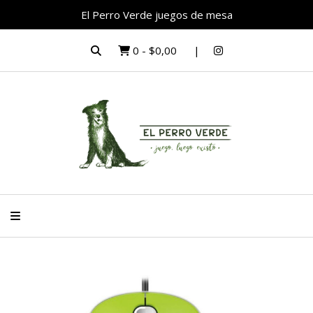
El Perro Verde juegos de mesa
0
-
$0,00