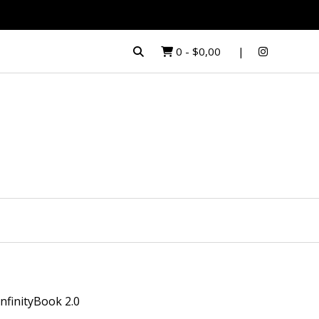
0
-
$0,00
InfinityBook 2.0