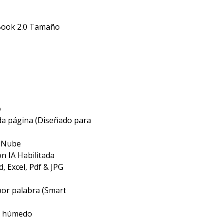
yBook 2.0 Tamaño
o
da página (Diseñado para
a Nube
on IA Habilitada
, Excel, Pdf & JPG
por palabra (Smart
o húmedo