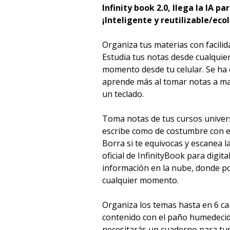
Infinity book 2.0, llega la IA pa
¡Inteligente y reutilizable/eco
Organiza tus materias con facilid
Estudia tus notas desde cualquier
momento desde tu celular. Se h
aprende más al tomar notas a man
un teclado.
Toma notas de tus cursos univers
escribe como de costumbre con el
Borra si te equivocas y escanea l
oficial de InfinityBook para digita
información en la nube, donde p
cualquier momento.
Organiza los temas hasta en 6 ca
contenido con el paño humedecido 
necesitarás un cuaderno para tus 