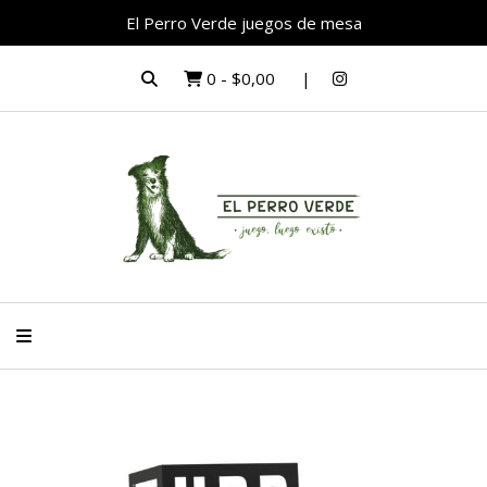
El Perro Verde juegos de mesa
0
-
$0,00