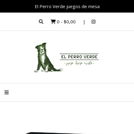
El Perro Verde juegos de mesa
0
-
$0,00