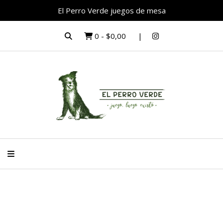
El Perro Verde juegos de mesa
0
-
$0,00