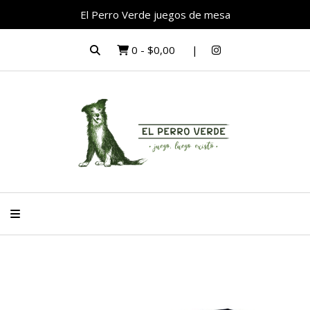
El Perro Verde juegos de mesa
0
-
$0,00