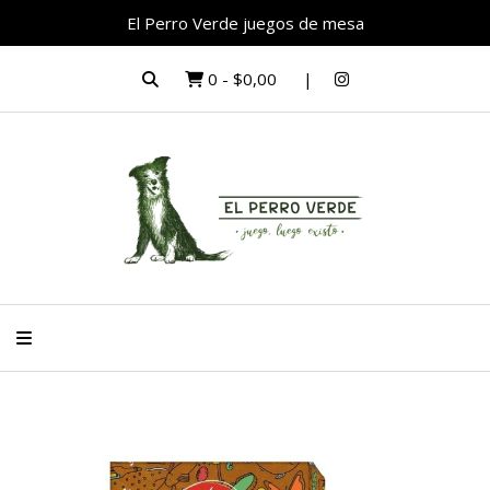
El Perro Verde juegos de mesa
0
-
$0,00