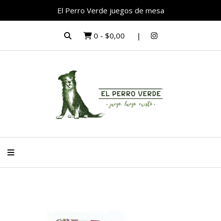
El Perro Verde juegos de mesa
0
-
$0,00