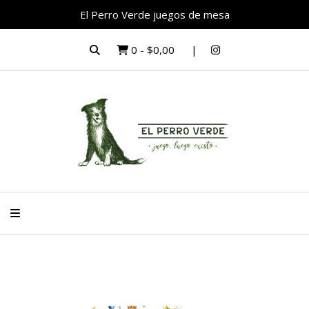
El Perro Verde juegos de mesa
0
-
$0,00