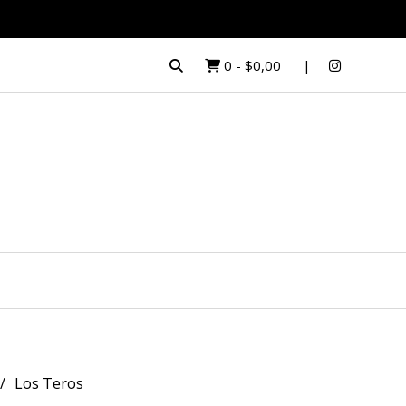
0
-
$0,00
Los Teros