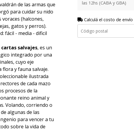
las 12hs (CABA y GBA)
 valdrán de las armas que
torgó para cuidar su nido
 voraces (halcones,
Calculá el costo de envío
jas, gatos y perros).
 fácil - media - dificil
 cartas salvajes
, es un
ógico integrado por una
inales, cuyo eje
 flora y fauna salvaje.
oleccionable ilustrada
es rectores de cada mazo
os procesos de la
ionante reino animal y
as. Volando, corriendo o
 de algunas de las
ingenio para vencer a tu
odo sobre la vida de