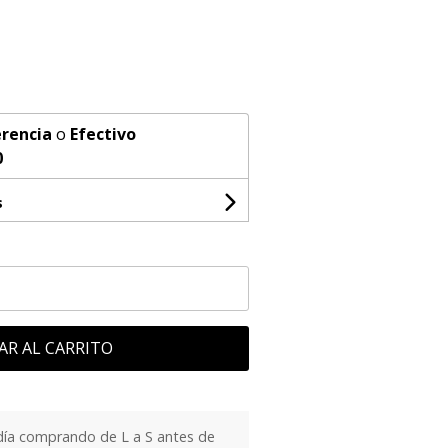
rencia
o
Efectivo
0
s
AR AL CARRITO
día comprando de L a S antes de