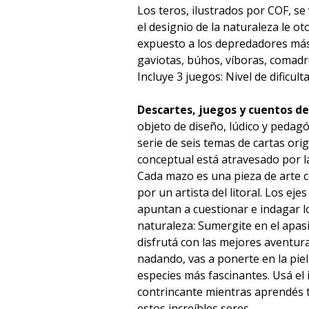
Los teros, ilustrados por COF, se
el designio de la naturaleza le o
expuesto a los depredadores más
gaviotas, búhos, víboras, comadre
Incluye 3 juegos: Nivel de dificultad:
Descartes, juegos y cuentos de
objeto de diseño, lúdico y pedag
serie de seis temas de cartas orig
conceptual está atravesado por la
Cada mazo es una pieza de arte c
por un artista del litoral. Los ej
apuntan a cuestionar e indagar l
naturaleza: Sumergite en el apas
disfrutá con las mejores aventur
nadando, vas a ponerte en la piel
especies más fascinantes. Usá el 
contrincante mientras aprendés t
estos increíbles seres.