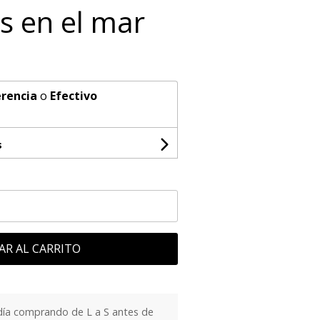
s en el mar
rencia
o
Efectivo
s
AR AL CARRITO
día comprando de L a S antes de