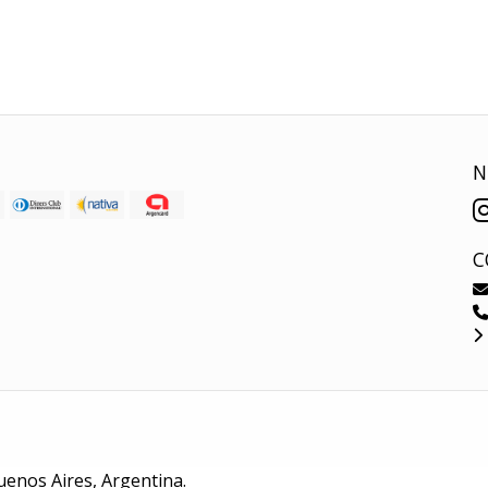
N
C
uenos Aires, Argentina.