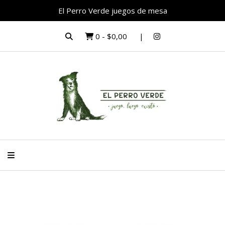
El Perro Verde juegos de mesa
0
-
$0,00