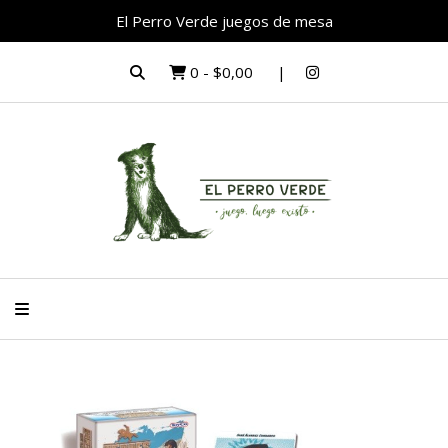
El Perro Verde juegos de mesa
0
-
$0,00