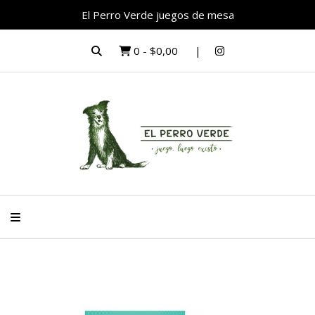
El Perro Verde juegos de mesa
0
-
$0,00