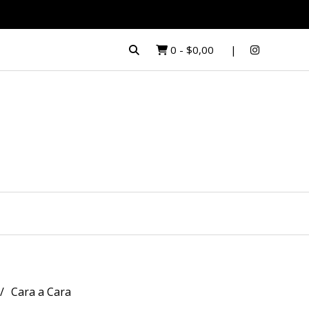
0
-
$0,00
Cara a Cara