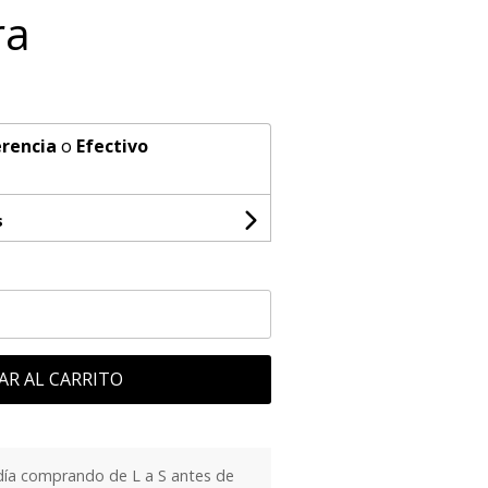
ra
rencia
o
Efectivo
s
AR AL CARRITO
día comprando de L a S antes de