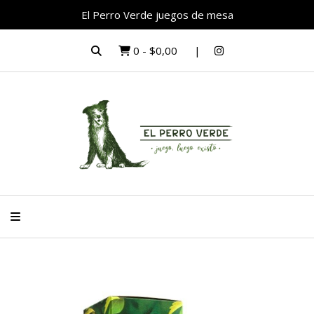
El Perro Verde juegos de mesa
0
-
$0,00