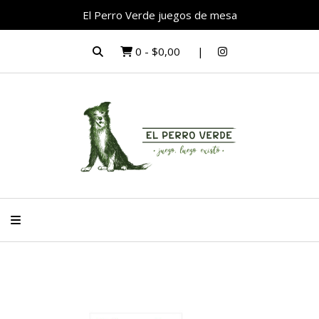
El Perro Verde juegos de mesa
0
-
$0,00