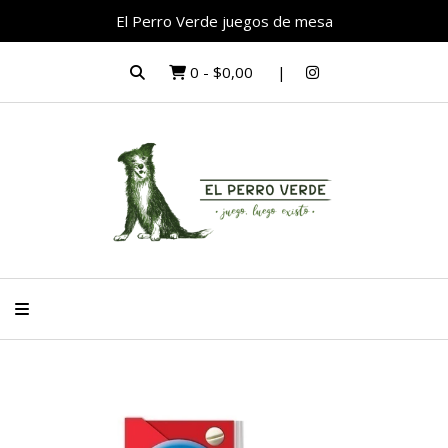
El Perro Verde juegos de mesa
0
-
$0,00