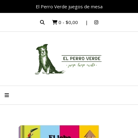
El Perro Verde juegos de mesa
0
-
$0,00