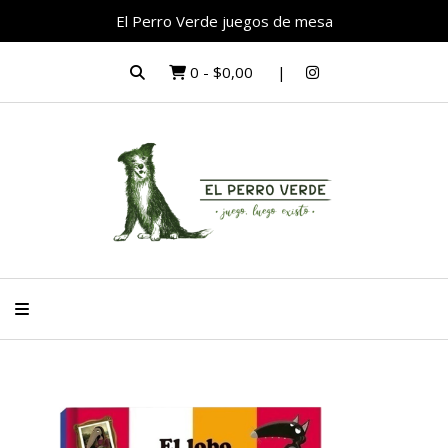
El Perro Verde juegos de mesa
0
-
$0,00