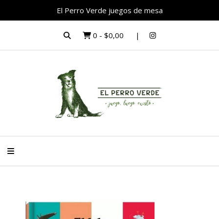
El Perro Verde juegos de mesa
0
-
$0,00