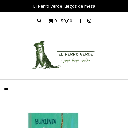
El Perro Verde juegos de mesa
0
-
$0,00