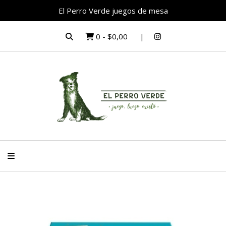
El Perro Verde juegos de mesa
0
-
$0,00