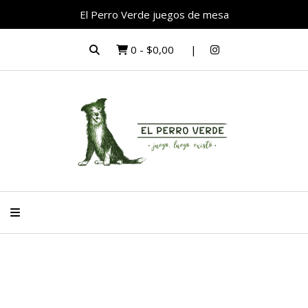
El Perro Verde juegos de mesa
0
-
$0,00