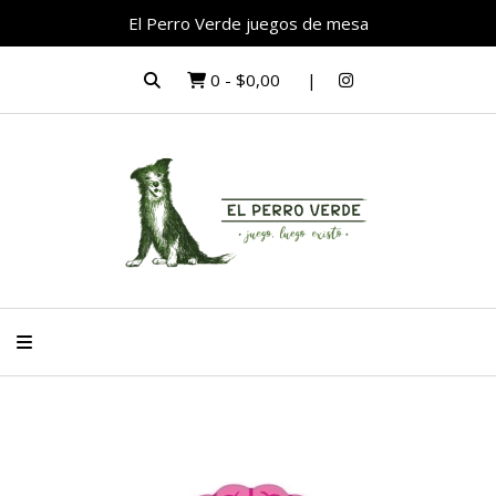
El Perro Verde juegos de mesa
0
-
$0,00