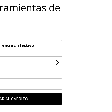
rramientas de
o
rencia
o
Efectivo
s
AR AL CARRITO