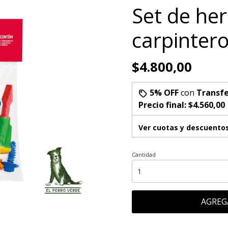
Set de he
carpinter
$4.800,00
5% OFF
con
Transfe
Precio final:
$4.560,00
Ver cuotas y descuento
Cantidad
AGREG