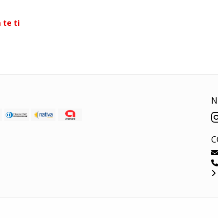
 te ti
N
C