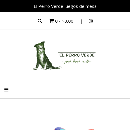
El Perro Verde juegos de mesa
0
-
$0,00