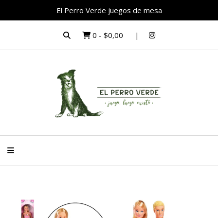
El Perro Verde juegos de mesa
0
-
$0,00