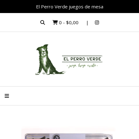
El Perro Verde juegos de mesa
0
-
$0,00