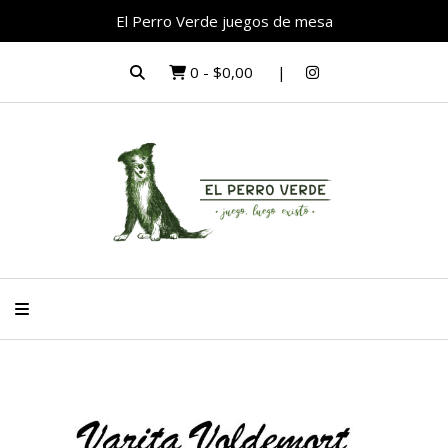
El Perro Verde juegos de mesa
0
-
$0,00