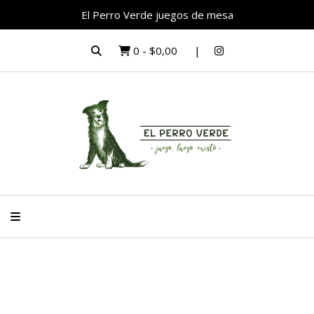
El Perro Verde juegos de mesa
0
-
$0,00