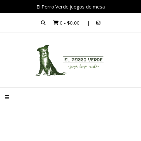
El Perro Verde juegos de mesa
0
-
$0,00