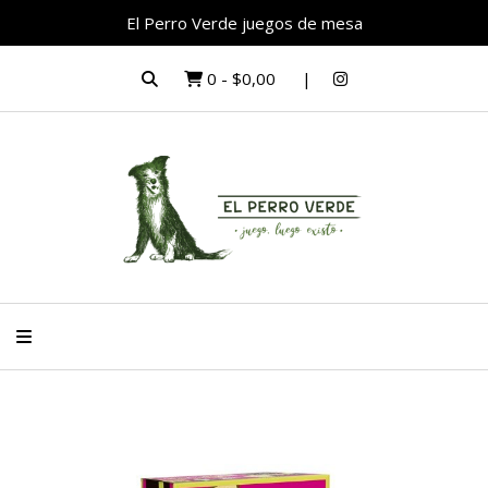
El Perro Verde juegos de mesa
0
-
$0,00