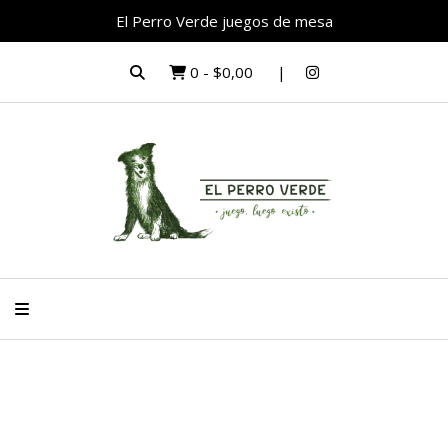
El Perro Verde juegos de mesa
0
-
$0,00