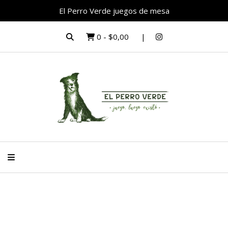
El Perro Verde juegos de mesa
0
-
$0,00