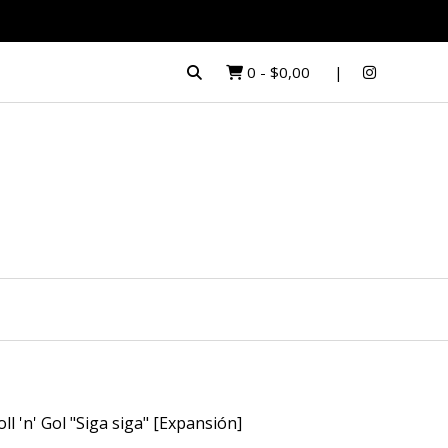
0
-
$0,00
oll 'n' Gol "Siga siga" [Expansión]