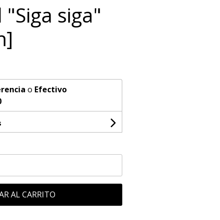
l "Siga siga"
n]
rencia
o
Efectivo
0
s
AR AL CARRITO