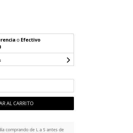
rencia
o
Efectivo
0
s
AR AL CARRITO
día comprando de L a S antes de