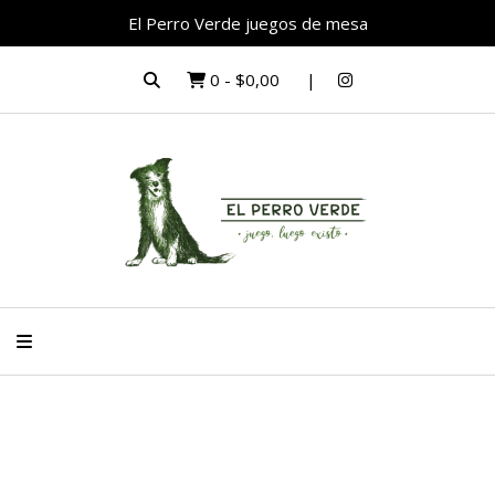
El Perro Verde juegos de mesa
0
-
$0,00