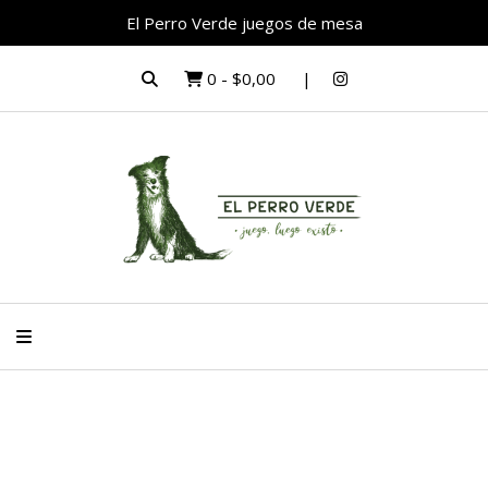
El Perro Verde juegos de mesa
0
-
$0,00