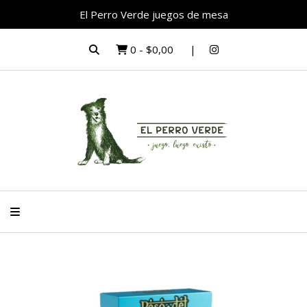
El Perro Verde juegos de mesa
0
-
$0,00