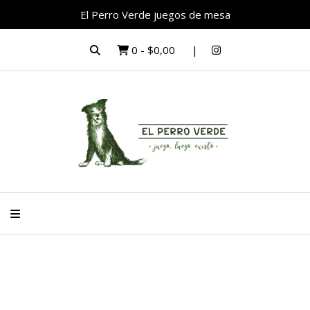
El Perro Verde juegos de mesa
0
-
$0,00