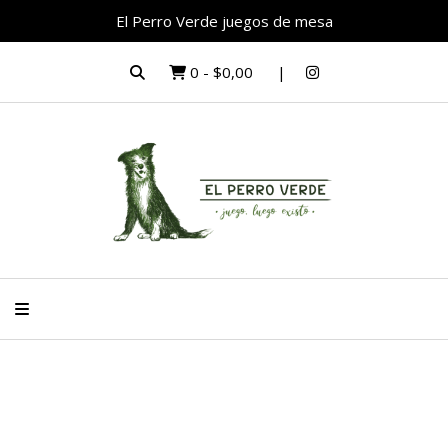
El Perro Verde juegos de mesa
0
-
$0,00