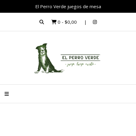
El Perro Verde juegos de mesa
0
-
$0,00