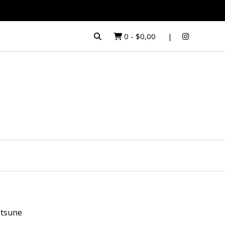
0
-
$0,00
itsune