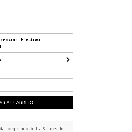
rencia
o
Efectivo
0
s
AR AL CARRITO
día comprando de L a S antes de