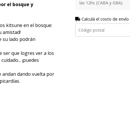
las 12hs (CABA y GBA)
por el bosque y
Calculá el costo de envío
os kitsune en el bosque:
u amistad!
de su lado podrán
de ser que logres ver a los
n cuidado... ¡puedes
e andan dando vuelta por
picardías.