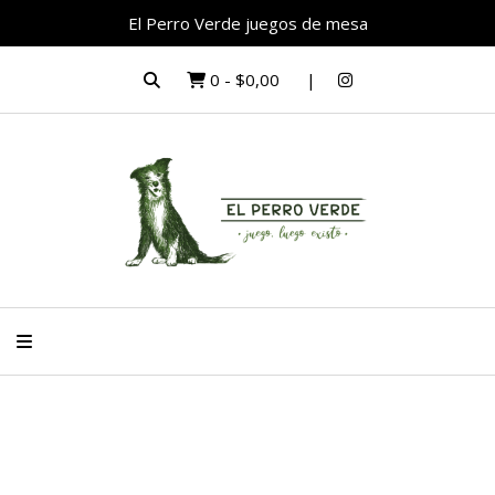
El Perro Verde juegos de mesa
0
-
$0,00